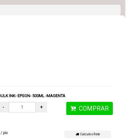
 BULK INK- EPSON- 500ML -MAGENTA
-
+
COMPRAR
/ pix
Calcule o frete