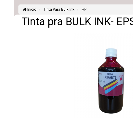
Início
Tinta Para Bulk Ink
HP
Tinta pra BULK INK- 