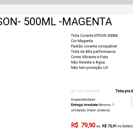
EPSON- 500ML -MAGENTA
Tinta Corante EPSON 500ML
Cor Magenta
Padrão corante compatível
Tinta de Alta performance
Cores Vibrante e Fieis
Não Resiste a Agua
Não tem proteção UV
Tinta pra
REF: 565-362968128
Disponibilidade:
Entrega Imediata
Mínimo: 1
unidades (Valor unitário)
R$ 79,90
R$ 75,91
no boleto 