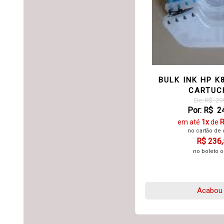
BULK INK HP K
CARTUC
De: R$ 29
Por: R$ 2
em até
1x
de
R
no cartão de 
R$ 236
no boleto o
Acabou 