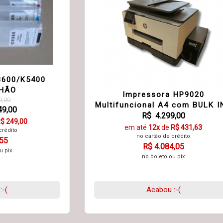
8600/K5400
HÃO
Impressora HP9020
9,00
Multifuncional A4 com BULK I
49,00
R$ 4.299,00
$ 249,00
em até
12x
de
R$ 431,63
crédito
no cartão de crédito
,55
R$ 4.084,05
u pix
no boleto ou pix
:-(
Acabou :-(