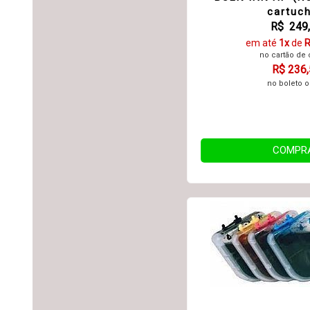
cartuc
R$ 249
em até
1x
de
R
no cartão de 
R$ 236
no boleto o
COMPR