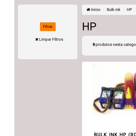
Início
Bulk ink
HP
HP
Filtrar
Limpar Filtros
8
produtos nesta catego
BULK INK HP (R