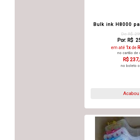
Bulk ink H8000 p
De: R$ 29
Por: R$ 2
em até
1x
de
R
no cartão de 
R$ 237
no boleto o
Acabou 