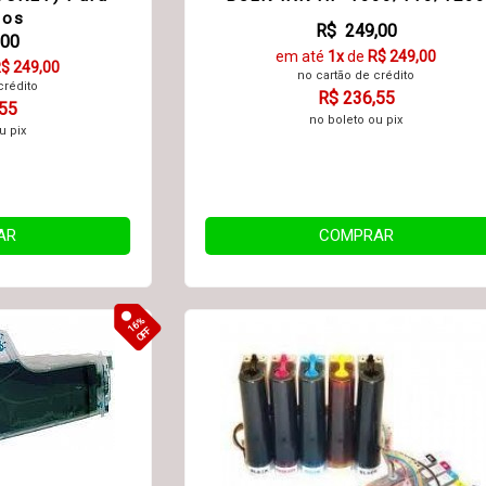
hos
R$ 249,00
,00
em até
1x
de
R$ 249,00
$ 249,00
no cartão de crédito
crédito
R$ 236,55
,55
no boleto ou pix
u pix
AR
COMPRAR
16%
OFF