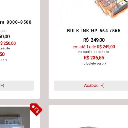
ara 8000-8500
BULK INK HP 564 /565
9,00
50,00
R$ 249,00
$ 250,00
em até
1x
de
R$ 249,00
crédito
no cartão de crédito
,50
R$ 236,55
u pix
no boleto ou pix
:-(
Acabou :-(
17%
OFF